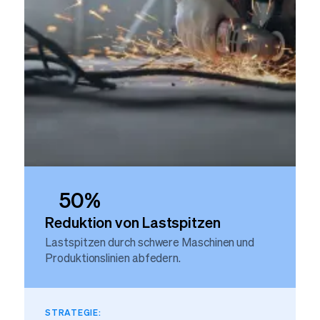
LANDWIRTSCHAFT
LEBENSMITTEL & GETRÄNKE
50%
Reduktion von Lastspitzen
Lastspitzen durch schwere Maschinen und
Produktionslinien abfedern.
STRATEGIE: